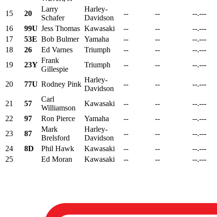
Larry
Harley-
15
20
--
--
--.---
Schafer
Davidson
16
99U
Jess Thomas
Kawasaki
--
--
--.---
17
53E
Bob Bulmer
Yamaha
--
--
--.---
18
26
Ed Varnes
Triumph
--
--
--.---
Frank
19
23Y
Triumph
--
--
--.---
Gillespie
Harley-
20
77U
Rodney Pink
--
--
--.---
Davidson
Carl
21
57
Kawasaki
--
--
--.---
Williamson
22
97
Ron Pierce
Yamaha
--
--
--.---
Mark
Harley-
23
87
--
--
--.---
Brelsford
Davidson
24
8D
Phil Hawk
Kawasaki
--
--
--.---
25
Ed Moran
Kawasaki
--
--
--.---