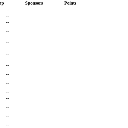
ap
Sponsors
Points
--
--
--
--
--
--
--
--
--
--
--
--
--
--