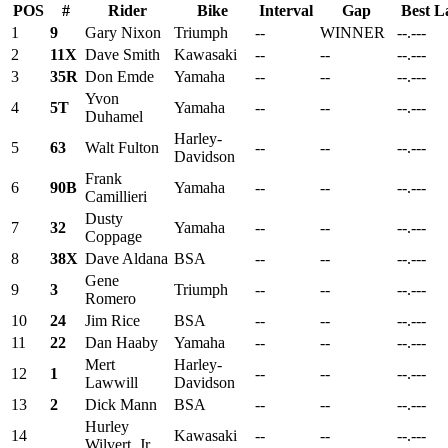
POS
#
Rider
Bike
Interval
Gap
Best L
1
9
Gary Nixon
Triumph
--
WINNER
--.---
2
11X
Dave Smith
Kawasaki
--
--
--.---
3
35R
Don Emde
Yamaha
--
--
--.---
Yvon
4
5T
Yamaha
--
--
--.---
Duhamel
Harley-
5
63
Walt Fulton
--
--
--.---
Davidson
Frank
6
90B
Yamaha
--
--
--.---
Camillieri
Dusty
7
32
Yamaha
--
--
--.---
Coppage
8
38X
Dave Aldana
BSA
--
--
--.---
Gene
9
3
Triumph
--
--
--.---
Romero
10
24
Jim Rice
BSA
--
--
--.---
11
22
Dan Haaby
Yamaha
--
--
--.---
Mert
Harley-
12
1
--
--
--.---
Lawwill
Davidson
13
2
Dick Mann
BSA
--
--
--.---
Hurley
14
Kawasaki
--
--
--.---
Wilvert, Jr