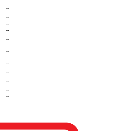
--
--
--
--
--
--
--
--
--
--
--