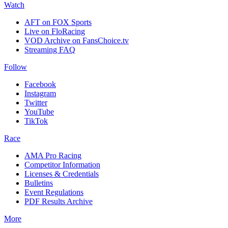
Watch
AFT on FOX Sports
Live on FloRacing
VOD Archive on FansChoice.tv
Streaming FAQ
Follow
Facebook
Instagram
Twitter
YouTube
TikTok
Race
AMA Pro Racing
Competitor Information
Licenses & Credentials
Bulletins
Event Regulations
PDF Results Archive
More