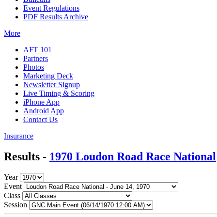
Event Regulations
PDF Results Archive
More
AFT 101
Partners
Photos
Marketing Deck
Newsletter Signup
Live Timing & Scoring
iPhone App
Android App
Contact Us
Insurance
Results -
1970 Loudon Road Race National
Year
Event
Class
Session