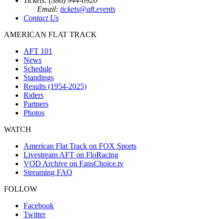
Tickets: (386) 944-0920
Email:
tickets@aft.events
Contact Us
AMERICAN FLAT TRACK
AFT 101
News
Schedule
Standings
Results (1954-2025)
Riders
Partners
Photos
WATCH
American Flat Track on FOX Sports
Livestream AFT on FloRacing
VOD Archive on FansChoice.tv
Streaming FAQ
FOLLOW
Facebook
Twitter