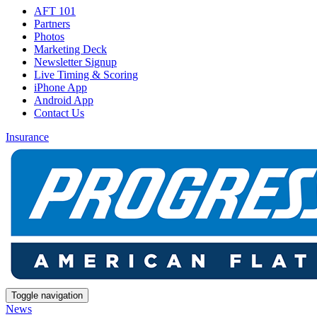
AFT 101
Partners
Photos
Marketing Deck
Newsletter Signup
Live Timing & Scoring
iPhone App
Android App
Contact Us
Insurance
Toggle navigation
News