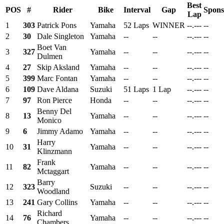
Best
POS
#
Rider
Bike
Interval
Gap
Spons
Lap
1
303
Patrick Pons
Yamaha
52 Laps
WINNER
--.---
--
2
30
Dale Singleton
Yamaha
--
--
--.---
--
Boet Van
3
327
Yamaha
--
--
--.---
--
Dulmen
4
27
Skip Aksland
Yamaha
--
--
--.---
--
5
399
Marc Fontan
Yamaha
--
--
--.---
--
6
109
Dave Aldana
Suzuki
51 Laps
1 Lap
--.---
--
7
97
Ron Pierce
Honda
--
--
--.---
--
Benny Del
8
13
Yamaha
--
--
--.---
--
Monico
9
6
Jimmy Adamo
Yamaha
--
--
--.---
--
Harry
10
31
Yamaha
--
--
--.---
--
Klinzmann
Frank
11
82
Yamaha
--
--
--.---
--
Mctaggart
Barry
12
323
Suzuki
--
--
--.---
--
Woodland
13
241
Gary Collins
Yamaha
--
--
--.---
--
Richard
14
76
Yamaha
--
--
--.---
--
Chambers