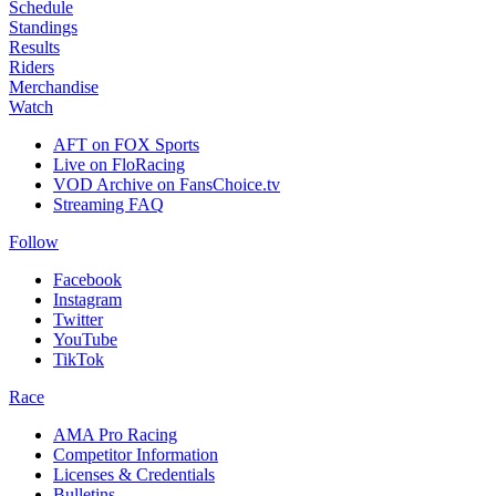
Schedule
Standings
Results
Riders
Merchandise
Watch
AFT on FOX Sports
Live on FloRacing
VOD Archive on FansChoice.tv
Streaming FAQ
Follow
Facebook
Instagram
Twitter
YouTube
TikTok
Race
AMA Pro Racing
Competitor Information
Licenses & Credentials
Bulletins