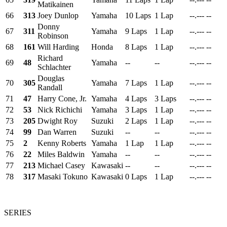
Matikainen
66
313
Joey Dunlop
Yamaha
10 Laps
1 Lap
--.---
--
Donny
67
311
Yamaha
9 Laps
1 Lap
--.---
--
Robinson
68
161
Will Harding
Honda
8 Laps
1 Lap
--.---
--
Richard
69
48
Yamaha
--
--
--.---
--
Schlachter
Douglas
70
305
Yamaha
7 Laps
1 Lap
--.---
--
Randall
71
47
Harry Cone, Jr.
Yamaha
4 Laps
3 Laps
--.---
--
72
53
Nick Richichi
Yamaha
3 Laps
1 Lap
--.---
--
73
205
Dwight Roy
Suzuki
2 Laps
1 Lap
--.---
--
74
99
Dan Warren
Suzuki
--
--
--.---
--
75
2
Kenny Roberts
Yamaha
1 Lap
1 Lap
--.---
--
76
22
Miles Baldwin
Yamaha
--
--
--.---
--
77
213
Michael Casey
Kawasaki
--
--
--.---
--
78
317
Masaki Tokuno
Kawasaki
0 Laps
1 Lap
--.---
--
SERIES