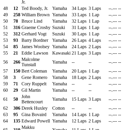
Jr.
48
12
Ted Boody, Jr.
Yamaha
34 Laps
3 Laps
--.---
--
49
258
William Brown
Yamaha
33 Laps
1 Lap
--.---
--
50
78
Bruce Lind
Yamaha
32 Laps
1 Lap
--.---
--
51
316
Graeme Crosby
Suzuki
31 Laps
1 Lap
--.---
--
52
312
Gerhard Vogt
Suzuki
30 Laps
1 Lap
--.---
--
53
93
Barry Bordner
Yamaha
26 Laps
4 Laps
--.---
--
54
85
James Woolsey
Yamaha
24 Laps
2 Laps
--.---
--
55
21
Eddie Lawson
Kawasaki
21 Laps
3 Laps
--.---
--
Malcolme
56
266
Yamaha
--
--
--.---
--
Tunstall
57
150
Bert Coleman
Yamaha
20 Laps
1 Lap
--.---
--
58
3
Gene Romero
Yamaha
18 Laps
2 Laps
--.---
--
59
71
Cory Ruppelt
Yamaha
--
--
--.---
--
60
29
Gil Martin
Yamaha
--
--
--.---
--
John
61
50
Yamaha
15 Laps
3 Laps
--.---
--
Bettencourt
62
306
Derek Huxley
Cotton
--
--
--.---
--
63
95
Gina Bovaird
Yamaha
14 Laps
1 Lap
--.---
--
64
135
Edward Powell
Yamaha
12 Laps
2 Laps
--.---
--
Makku
65
319
Yamaha
11 Laps
1 Lap
--.---
--