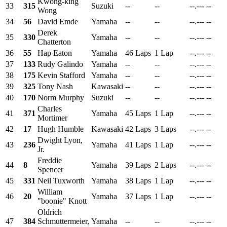
Kwong-king
33
315
Suzuki
--
--
--.---
--
Wong
34
56
David Emde
Yamaha
--
--
--.---
--
Derek
35
330
Yamaha
--
--
--.---
--
Chatterton
36
55
Hap Eaton
Yamaha
46 Laps
1 Lap
--.---
--
37
133
Rudy Galindo
Yamaha
--
--
--.---
--
38
175
Kevin Stafford
Yamaha
--
--
--.---
--
39
325
Tony Nash
Kawasaki
--
--
--.---
--
40
170
Norm Murphy
Suzuki
--
--
--.---
--
Charles
41
371
Yamaha
45 Laps
1 Lap
--.---
--
Mortimer
42
17
Hugh Humble
Kawasaki
42 Laps
3 Laps
--.---
--
Dwight Lyon,
43
236
Yamaha
41 Laps
1 Lap
--.---
--
Jr.
Freddie
44
8
Yamaha
39 Laps
2 Laps
--.---
--
Spencer
45
331
Neil Tuxworth
Yamaha
38 Laps
1 Lap
--.---
--
William
46
20
Yamaha
37 Laps
1 Lap
--.---
--
"boonie" Knott
Oldrich
47
384
Schmuttermeier,
Yamaha
--
--
--.---
--