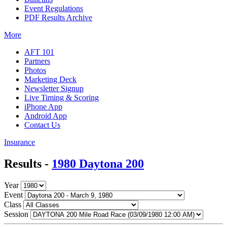
Event Regulations
PDF Results Archive
More
AFT 101
Partners
Photos
Marketing Deck
Newsletter Signup
Live Timing & Scoring
iPhone App
Android App
Contact Us
Insurance
Results -
1980 Daytona 200
Year
Event
Class
Session