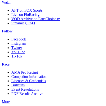
Watch
AFT on FOX Sports
Live on FloRacing
VOD Archive on FansChoice.tv
Streaming FAQ
Follow
Facebook
Instagram
Twitter
YouTube
TikTok
Race
AMA Pro Racing
Competitor Information
Licenses & Credentials
Bulletins
Event Regulations
PDF Results Archive
More