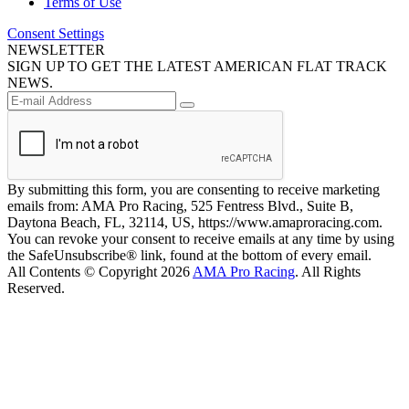
Terms of Use
Consent Settings
NEWSLETTER
SIGN UP TO GET THE LATEST AMERICAN FLAT TRACK
NEWS.
By submitting this form, you are consenting to receive marketing
emails from: AMA Pro Racing, 525 Fentress Blvd., Suite B,
Daytona Beach, FL, 32114, US, https://www.amaproracing.com.
You can revoke your consent to receive emails at any time by using
the SafeUnsubscribe® link, found at the bottom of every email.
All Contents © Copyright 2026
AMA Pro Racing
. All Rights
Reserved.