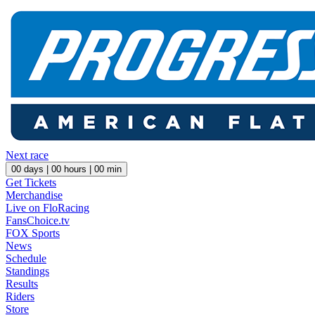
Next race
00
days |
00
hours |
00
min
Get Tickets
Merchandise
Live on FloRacing
FansChoice.tv
FOX Sports
News
Schedule
Standings
Results
Riders
Store