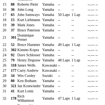
15
88
Roberto Pietri
Yamaha
--
--
--.---
--
16
36
John Long
Yamaha
--
--
--.---
--
17
65
John Samways
Yamaha
50 Laps
1 Lap
--.---
--
18
15
Kurt Liebmann
Yamaha
--
--
--.---
--
19
39
Mark Jones
Yamaha
--
--
--.---
--
20
37
Bruce Paterson
Yamaha
--
--
--.---
--
Dominique
21
301
Yamaha
--
--
--.---
--
Pernet
22
52
Bruce Hammer
Yamaha
49 Laps
1 Lap
--.---
--
23
302
Kimmo Kopra
Yamaha
--
--
--.---
--
24
92
Dave Schlosser
Yamaha
--
--
--.---
--
25
79
Henry Degouw
Yamaha
48 Laps
1 Lap
--.---
--
26
318
James Wells
Kawasaki
--
--
--.---
--
27
177
Carry Andrew
Kawasaki
--
--
--.---
--
28
34
Wes Cooley
Suzuki
--
--
--.---
--
29
80
Ken Botham
Yamaha
--
--
--.---
--
30
321
Jan Kostwinder
Yamaha
--
--
--.---
--
31
41
Kurt Lentz
Yamaha
--
--
--.---
--
Rich
32
178
Yamaha
47 Laps
1 Lap
--.---
--
Williamson